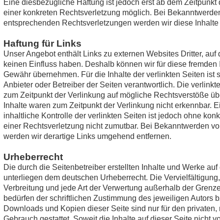
Eine diesbezügliche Haftung ist jedoch erst ab dem Zeitpunkt
einer konkreten Rechtsverletzung möglich. Bei Bekanntwerde
entsprechenden Rechtsverletzungen werden wir diese Inhalte
Haftung für Links
Unser Angebot enthält Links zu externen Websites Dritter, auf 
keinen Einfluss haben. Deshalb können wir für diese fremden 
Gewähr übernehmen. Für die Inhalte der verlinkten Seiten ist s
Anbieter oder Betreiber der Seiten verantwortlich. Die verlink
zum Zeitpunkt der Verlinkung auf mögliche Rechtsverstöße übe
Inhalte waren zum Zeitpunkt der Verlinkung nicht erkennbar. 
inhaltliche Kontrolle der verlinkten Seiten ist jedoch ohne kon
einer Rechtsverletzung nicht zumutbar. Bei Bekanntwerden v
werden wir derartige Links umgehend entfernen.
Urheberrecht
Die durch die Seitenbetreiber erstellten Inhalte und Werke auf
unterliegen dem deutschen Urheberrecht. Die Vervielfältigung
Verbreitung und jede Art der Verwertung außerhalb der Grenz
bedürfen der schriftlichen Zustimmung des jeweiligen Autors bz
Downloads und Kopien dieser Seite sind nur für den privaten,
Gebrauch gestattet. Soweit die Inhalte auf dieser Seite nicht vo