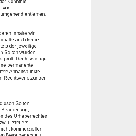
 der Kenntnis
n von
 umgehend entfernen.
deren Inhalte wir
Inhalte auch keine
tets der jeweilige
ten Seiten wurden
rprüft. Rechtswidrige
Eine permanente
krete Anhaltspunkte
on Rechtsverletzungen
 diesen Seiten
, Bearbeitung,
en des Urheberrechtes
w. Erstellers.
 nicht kommerziellen
m Betreiber erstellt