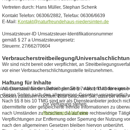
Vertreten durch: Hans Müller, Stephan Schenk
Kontakt Telefon: 06306/2882, Telefax: 06306/6639
E-Mail:
Kontakt@naturfreundehaus-niedersimten.de
Umsatzsteuer-ID Umsatzsteuer-Identifikationsnummer
gemäß § 27 a Umsatzsteuergesetz:
Steuernr. 27/662/70604
Verbraucherstreitbeilegung/Universalschlichtun
Wir sind nicht bereit oder verpflichtet, an Streitbeilegungsverf
vor einer Verbraucherschlichtungsstelle teilzunehmen.
Haftung für Inhalte
ind essenziell für den Betrieb der Seite, während andere uns 
Als Diensteanbieter sind wir gemäß § 7 Abs.1 TMG für eigene 
diesen Seiten nach den allgemeinen Gesetzen verantwortlich.
 Cookies zulassen möchten. Bitte beachten Sie, dass bei einer 
Nach §§ 8 bis 10 TMG sind wir als Diensteanbieter jedoch nicht
zur Verfügung stehen.
übermittelte oder gespeicherte fremde Informationen zu über
Akzeptieren
Ablehnen
nach Umständen zu forschen, die auf eine rechtswidrige Tätig
Verpflichtungen zur Entfernung oder Sperrung der Nutzung vo
nach den allgemeinen Gesetzen bleiben hiervon unberührt.