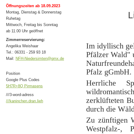
Öffnungszeiten ab 18.09.2023
Montag, Dienstag & Donnerstag
L
Ruhetag
Mittwoch, Freitag bis Sonntag
ab 11.00 Uhr geöffnet
Zimmerreservierung:
Im idyllisch g
Angelika Weishaar
Tel.: 06331 - 259 93 18
Pfälzer Wald" 
Mail:
NFH-Niedersimten@gmx.de
Naturfreundeh
Pfalz gGmbH.
Position
Google Plus Codes
Herrliche S
5H7R+8Q Pirmasens
wildromantis
///3-word-adress
zerklüfteten B
///kaninchen.dran.lieh
durch die Wäl
Zu zünftigen 
Westpfalz-, 